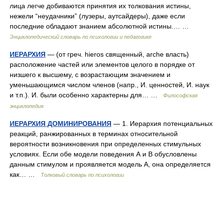
лица легче добиваются принятия их толкования истины,
нежели “неудачники” (лузеры, аутсайдеры), даже если
последние обладают знанием абсолютной истины.… …
Энциклопедический словарь по психологии и педагогике
ИЕРАРХИЯ
— (от греч. hieros священный, arche власть)
расположение частей или элементов целого в порядке от
низшего к высшему, с возрастающим значением и
уменьшающимся числом членов (напр., И. ценностей, И. наук
и т.п.). И. были особенно характерны для… …
Философская
энциклопедия
ИЕРАРХИЯ ДОМИНИРОВАНИЯ
— 1. Иерархия потенциальных
реакций, ранжированных в терминах относительной
вероятности возникновения при определенных стимульных
условиях. Если обе модели поведения А и В обусловлены
данным стимулом и проявляется модель А, она определяется
как… …
Толковый словарь по психологии