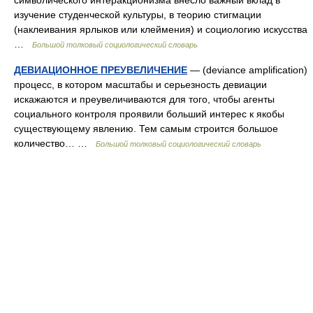
символического интеракционизма внесло важный вклад в
изучение студенческой культуры, в теорию стигмации
(наклеивания ярлыков или клеймения) и социологию искусства
…
Большой толковый социологический словарь
ДЕВИАЦИОННОЕ ПРЕУВЕЛИЧЕНИЕ
— (deviance amplification)
процесс, в котором масштабы и серьезность девиации
искажаются и преувеличиваются для того, чтобы агенты
социального контроля проявили больший интерес к якобы
существующему явлению. Тем самым строится большое
количество… …
Большой толковый социологический словарь