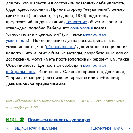
для тех, кто у власти и в состоянии позволить себе уплатить,
будет односторонним. Приняв сторону "неудачника", Беккер
критиковал (например, Гоулднера, 1973) подготовку
предложений, подрывающих
достижение
объективности, и
утверждал, подобно Веберу, что
социология
всегда
"относительна к ценностям" (см. также
ценностная
уместность
) . Но его позицию лучше рассматривать как
указание на то, что "
объективность
" достигается в социологии
нелегко и что многие обычные методы, разработанные для ее
достижения, могут иметь противоположный эффект. См. также
Объективность; Ценностная свобода и
ценностная
нейтральность
; Истинность; Слияние горизонтов; Девиация;
Теория стигмации (наклеивания ярлыков или клеймения);
Девиационное преувеличение.
Большой толковый социологический словарь.— М.: АСТ, Вече
.
Дэвид Джери,
Джулия Джери
.
1999
.
Игры ⚽
Поможем написать курсовую
ИДИОГРАФИЧЕСКИЙ
ИЕРАРХИЯ НАУК